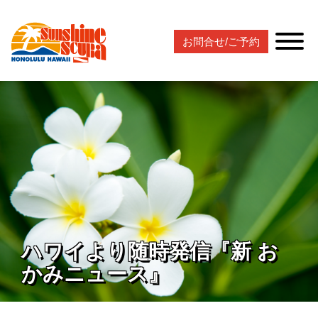
お問合せ/ご予約
ハワイより随時発信『新 お
かみニュース』