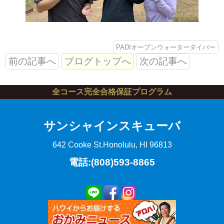
PADIオープンウォーターダイバー
前の記事へ
ブログトップへ
次の記事へ
全コース完全合格保証プログラム
サンシャインスキューバ
642 Cooke St.
Honolulu, HI 96813
電話:(808)593-8865