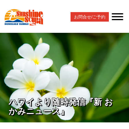
お問合せ/ご予約
ハワイより随時発信『新 お
かみニュース』