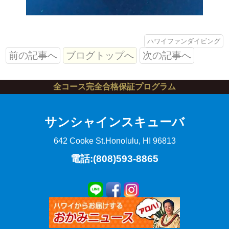
ハワイファンダイビング
前の記事へ
ブログトップへ
次の記事へ
全コース完全合格保証プログラム
サンシャインスキューバ
642 Cooke St.
Honolulu, HI 96813
電話:(808)593-8865