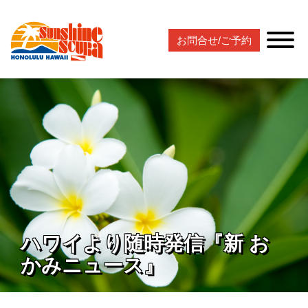
お問合せ/ご予約
ハワイより随時発信『新 お
かみニュース』