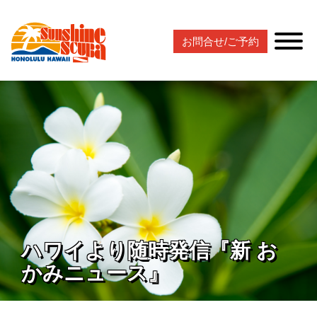
お問合せ/ご予約
ハワイより随時発信『新 お
かみニュース』