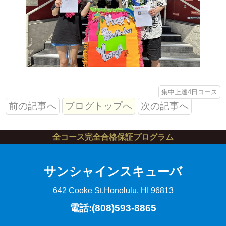
集中上達4日コース
前の記事へ
ブログトップへ
次の記事へ
全コース完全合格保証プログラム
サンシャインスキューバ
642 Cooke St.
Honolulu, HI 96813
電話:(808)593-8865