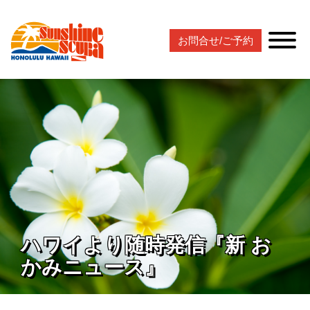
お問合せ/ご予約
ハワイより随時発信『新 お
かみニュース』