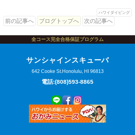
ハワイダイビング
前の記事へ
ブログトップへ
次の記事へ
全コース完全合格保証プログラム
サンシャインスキューバ
642 Cooke St.
Honolulu, HI 96813
電話:(808)593-8865