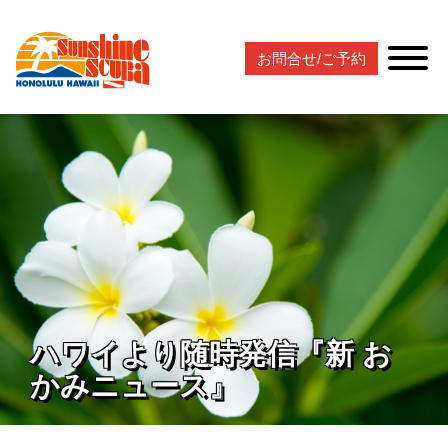
お問合せ/ご予約
ハワイより随時発信『新 お
かみニュース』