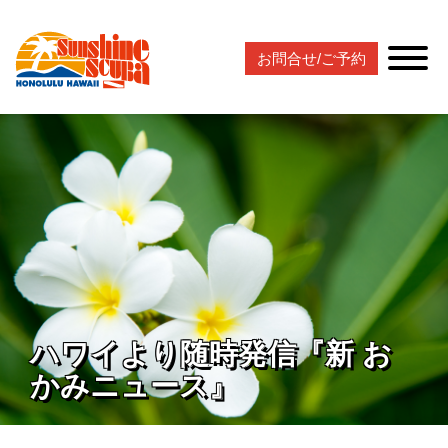
お問合せ/ご予約
ハワイより随時発信『新 お
かみニュース』