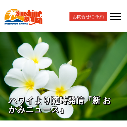
お問合せ/ご予約
ハワイより随時発信『新 お
かみニュース』