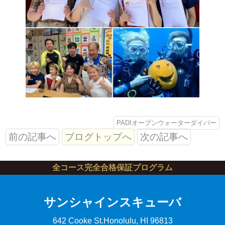
PADIオープンウォーターダイバー
前の記事へ
ブログトップへ
次の記事へ
全コース完全合格保証プログラム
サンシャインスキューバ
642 Cooke St.
Honolulu, HI 96813