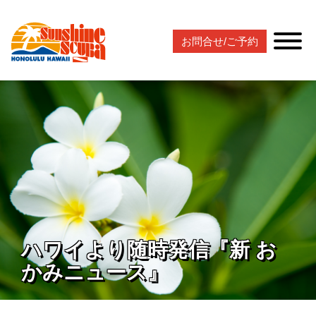
お問合せ/ご予約
ハワイより随時発信『新 お
かみニュース』