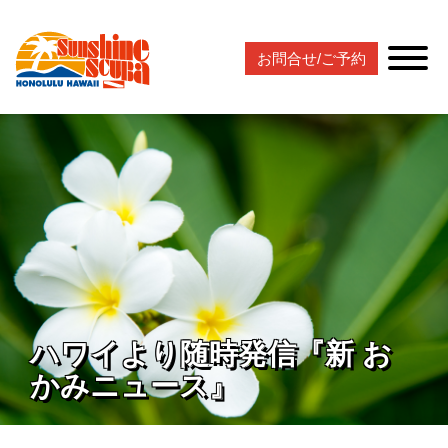
お問合せ/ご予約
ハワイより随時発信『新 お
かみニュース』