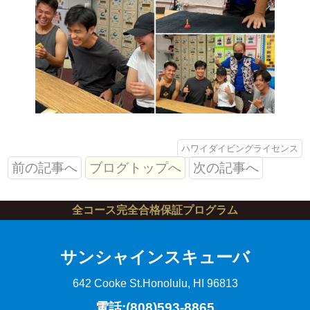
ハワイダイビングライセンス
前の記事へ
ブログトップへ
次の記事へ
全コース完全合格保証プログラム
サンシャインスキューバ
642 Cooke St.
Honolulu, HI 96813
電話:(808)593-8865