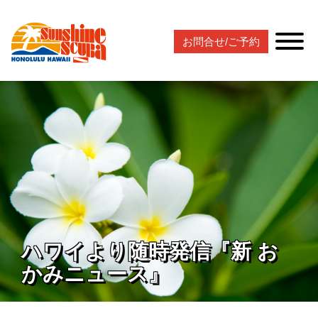
お問合せ/ご予約
ハワイより随時発信『新 お
かみニュース』