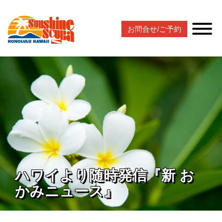
お問合せ/ご予約
ハワイより随時発信『新 お
かみニュース』