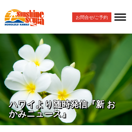
お問合せ/ご予約
ハワイより随時発信『新 お
かみニュース』