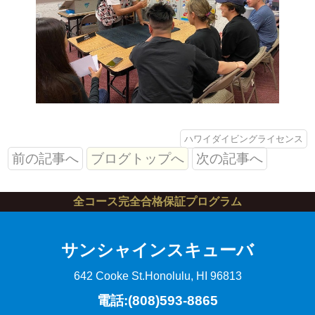
ハワイダイビングライセンス
前の記事へ
ブログトップへ
次の記事へ
全コース完全合格保証プログラム
サンシャインスキューバ
642 Cooke St.
Honolulu, HI 96813
電話:(808)593-8865