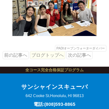
PADIオープンウォーターダイバー
前の記事へ
ブログトップへ
次の記事へ
全コース完全合格保証プログラム
サンシャインスキューバ
642 Cooke St.
Honolulu, HI 96813
電話:(808)593-8865