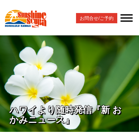
お問合せ/ご予約
ハワイより随時発信『新 お
かみニュース』