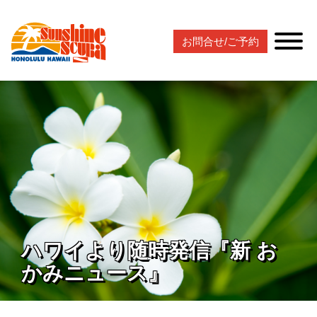
お問合せ/ご予約
ハワイより随時発信『新 お
かみニュース』