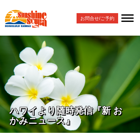
お問合せ/ご予約
ハワイより随時発信『新 お
かみニュース』