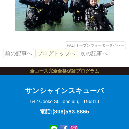
PADIオープンウォーターダイバー
前の記事へ
ブログトップへ
次の記事へ
全コース完全合格保証プログラム
サンシャインスキューバ
642 Cooke St.
Honolulu, HI 96813
電話:(808)593-8865