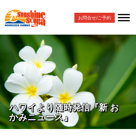
お問合せ/ご予約
ハワイより随時発信『新 お
かみニュース』