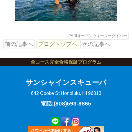
PADIオープンウォーターダイバー
前の記事へ
ブログトップへ
次の記事へ
全コース完全合格保証プログラム
サンシャインスキューバ
642 Cooke St.
Honolulu, HI 96813
電話:(808)593-8865