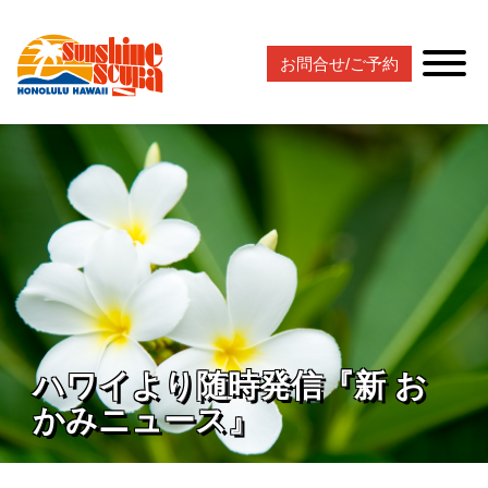
お問合せ/ご予約
ハワイより随時発信『新 お
かみニュース』