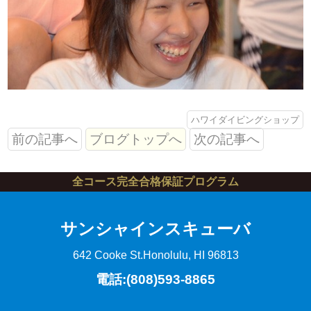
ハワイダイビングショップ
前の記事へ
ブログトップへ
次の記事へ
全コース完全合格保証プログラム
サンシャインスキューバ
642 Cooke St.
Honolulu, HI 96813
電話:(808)593-8865