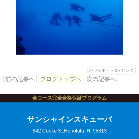
ハワイボートダイビング
前の記事へ
ブログトップへ
次の記事へ
全コース完全合格保証プログラム
サンシャインスキューバ
642 Cooke St.
Honolulu, HI 96813