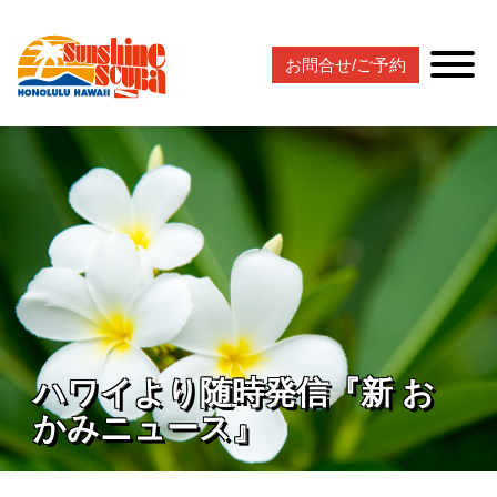
お問合せ/ご予約
ハワイより随時発信『新 お
かみニュース』