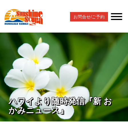
お問合せ/ご予約
ハワイより随時発信『新 お
かみニュース』