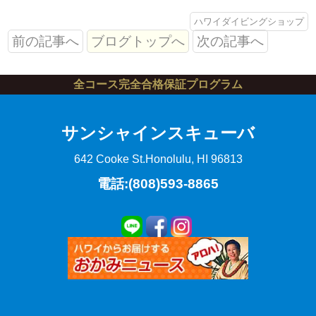
ハワイダイビングショップ
前の記事へ
ブログトップへ
次の記事へ
全コース完全合格保証プログラム
サンシャインスキューバ
642 Cooke St.
Honolulu, HI 96813
電話:(808)593-8865