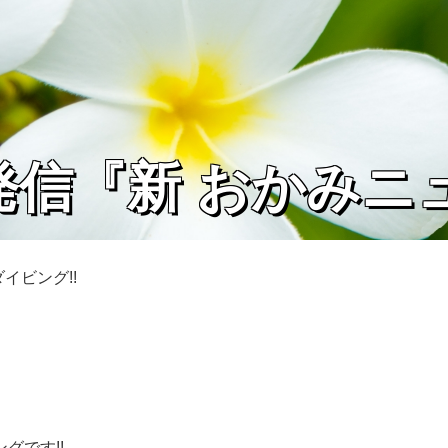
発信『新 おかみニ
イビング!!
グです!!