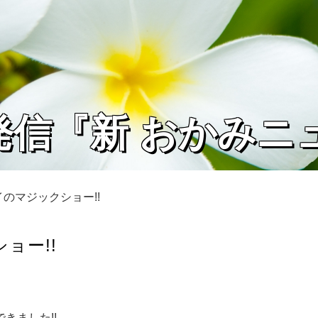
発信『新 おかみニ
のマジックショー!!
ョー!!
きました!!