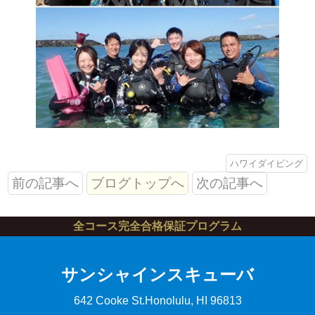
ハワイダイビング
前の記事へ
ブログトップへ
次の記事へ
全コース完全合格保証プログラム
サンシャインスキューバ
642 Cooke St.
Honolulu, HI 96813