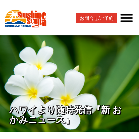
お問合せ/ご予約
ハワイより随時発信『新 お
かみニュース』