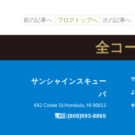
前の記事へ
ブログトップへ
次の記事へ
全コ
サンシャインスキュー
バ
642 Cooke St.
Honolulu, HI 96813
電話:(808)593-8865