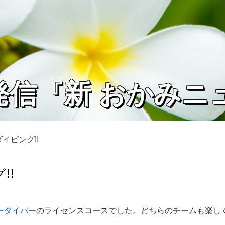
発信『新 おかみニ
イビング!!
!!
ーダイバ
ーのライセンスコースでした。どちらのチームも楽しく