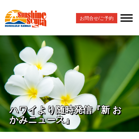
お問合せ/ご予約
ハワイより随時発信『新 お
かみニュース』