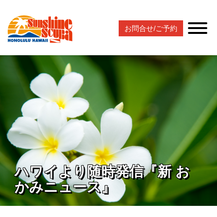
お問合せ/ご予約
ハワイより随時発信『新 お
かみニュース』