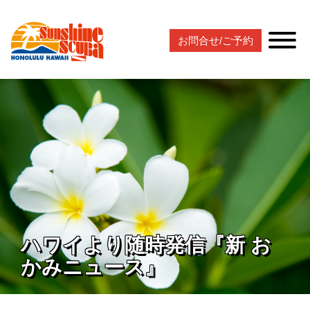
お問合せ/ご予約
ハワイより随時発信『新 お
かみニュース』