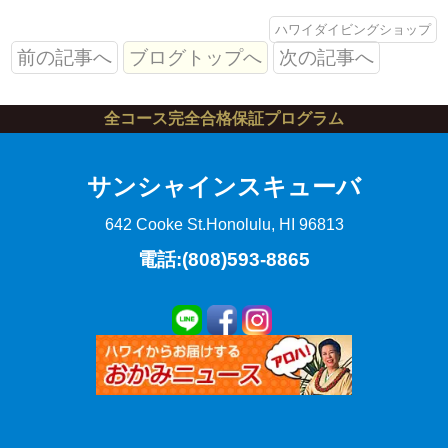
ハワイダイビングショップ
前の記事へ
ブログトップへ
次の記事へ
全コース完全合格保証プログラム
サンシャインスキューバ
642 Cooke St.
Honolulu, HI 96813
電話:(808)593-8865