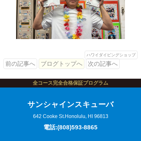
ハワイダイビングショップ
前の記事へ
ブログトップへ
次の記事へ
全コース完全合格保証プログラム
サンシャインスキューバ
642 Cooke St.
Honolulu, HI 96813
電話:(808)593-8865