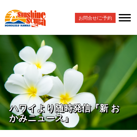
お問合せ/ご予約
ハワイより随時発信『新 お
かみニュース』