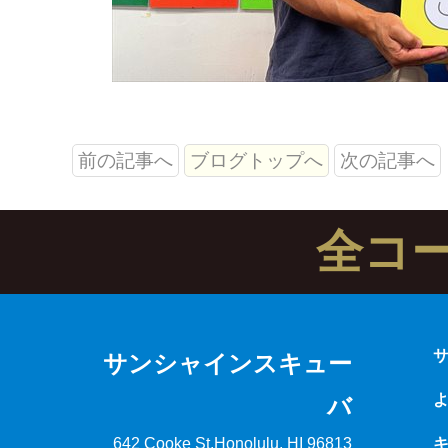
前の記事へ
ブログトップへ
次の記事へ
全コ
サンシャインスキュー
バ
642 Cooke St.
Honolulu, HI 96813