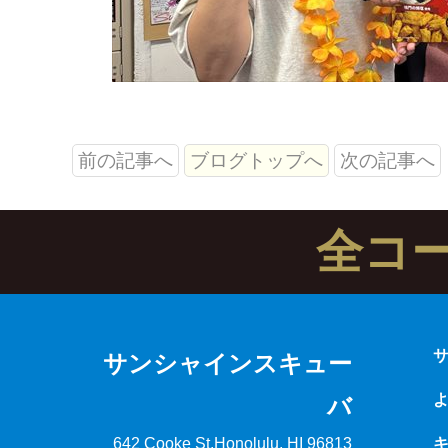
前の記事へ
ブログトップへ
次の記事へ
全コ
サンシャインスキュー
バ
642 Cooke St.
Honolulu, HI 96813