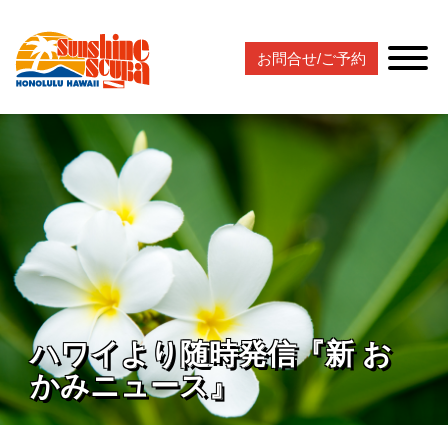
お問合せ/ご予約
ハワイより随時発信『新 お
かみニュース』