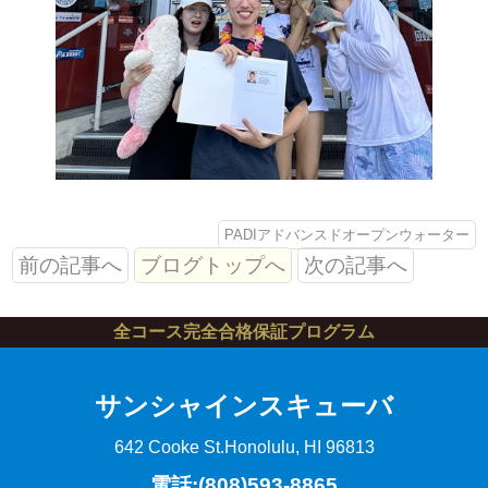
PADIアドバンスドオープンウォーター
前の記事へ
ブログトップへ
次の記事へ
全コース完全合格保証プログラム
サンシャインスキューバ
642 Cooke St.
Honolulu, HI 96813
電話:(808)593-8865