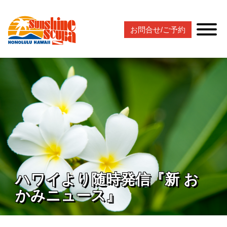
お問合せ/ご予約
ハワイより随時発信『新 お
かみニュース』