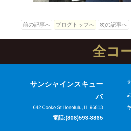
前の記事へ
ブログトップへ
次の記事へ
全コ
サンシャインスキュー
バ
642 Cooke St.
Honolulu, HI 96813
電話:(808)593-8865