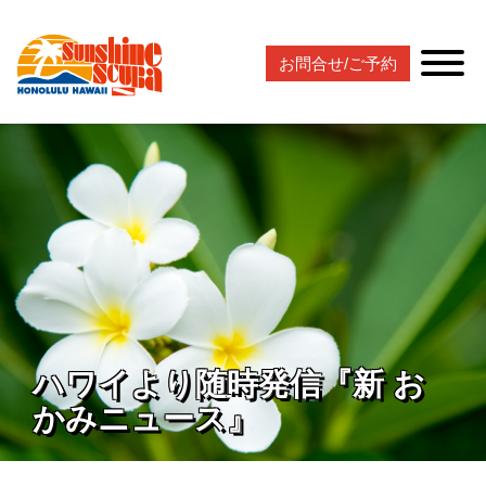
お問合せ/ご予約
ハワイより随時発信『新 お
かみニュース』