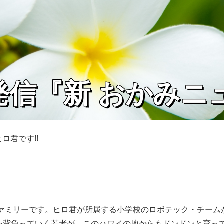
発信『新 おかみニ
ロ君です!!
ファミリーです。ヒロ君が所属する小学校のロボテック・チーム
を背負っていく若者が、このハワイの地からもドンドンと育って