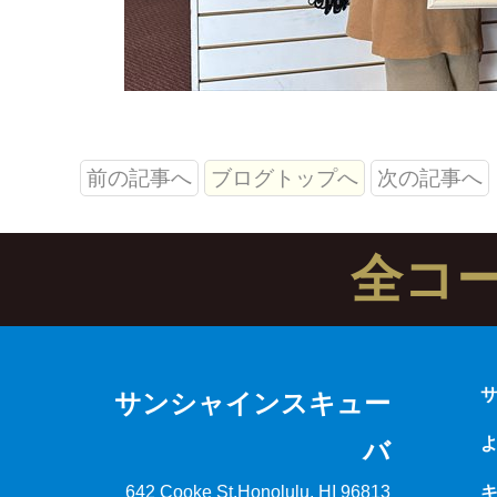
前の記事へ
ブログトップへ
次の記事へ
全コ
サンシャインスキュー
バ
642 Cooke St.
Honolulu, HI 96813