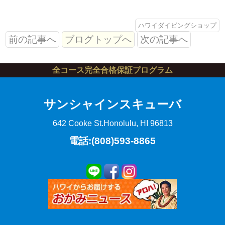
ハワイダイビングショップ
前の記事へ
ブログトップへ
次の記事へ
全コース完全合格保証プログラム
サンシャインスキューバ
642 Cooke St.
Honolulu, HI 96813
電話:(808)593-8865