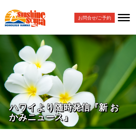
お問合せ/ご予約
ハワイより随時発信『新 お
かみニュース』