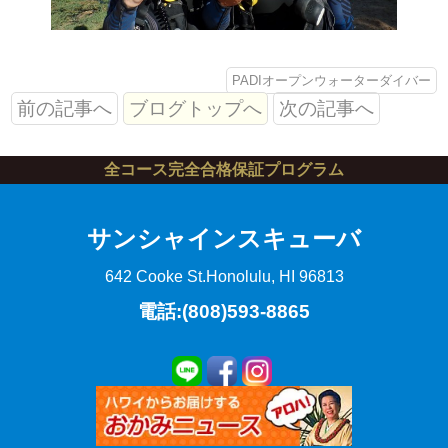
PADIオープンウォーターダイバー
前の記事へ
ブログトップへ
次の記事へ
全コース完全合格保証プログラム
サンシャインスキューバ
642 Cooke St.
Honolulu, HI 96813
電話:(808)593-8865