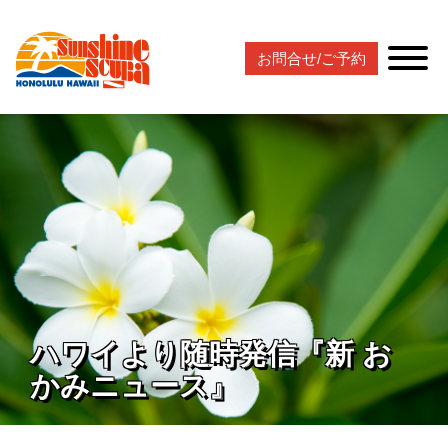
お問合せ/ご予約
ハワイより随時発信『新 お
かみニュース』