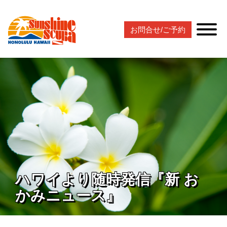
お問合せ/ご予約
ハワイより随時発信『新 お
かみニュース』