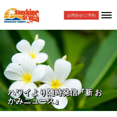
お問合せ/ご予約
ハワイより随時発信『新 お
かみニュース』