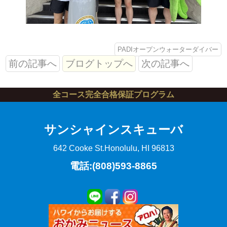
PADIオープンウォーターダイバー
前の記事へ
ブログトップへ
次の記事へ
全コース完全合格保証プログラム
サンシャインスキューバ
642 Cooke St.
Honolulu, HI 96813
電話:(808)593-8865