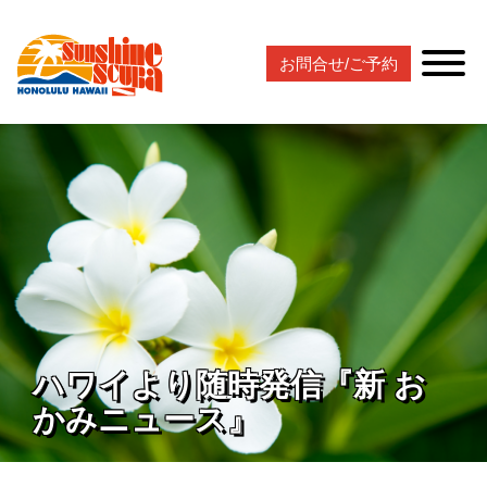
お問合せ/ご予約
ハワイより随時発信『新 お
かみニュース』