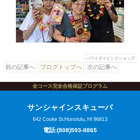
ハワイダイビングショップ
前の記事へ
ブログトップへ
次の記事へ
全コース完全合格保証プログラム
サンシャインスキューバ
642 Cooke St.
Honolulu, HI 96813
電話:(808)593-8865