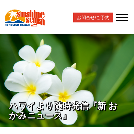
お問合せ/ご予約
ハワイより随時発信『新 お
かみニュース』